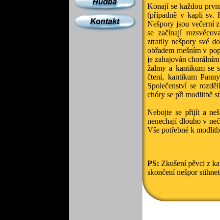
Konají se každou první
(případně v kapli sv. 
Nešpory jsou večerní z
se začínají rozsvěcov
ztratily nešpory své d
obřadem mešním v popř
je zahajován chorální
žalmy a kantikum se s
čtení, kantikum Panny
Společenství se rozděl
chóry se při modlitbě stř
Nebojte se přijít a ne
nenechají dlouho v neč
Vše potřebné k modlitb
PS:
Zkušení pěvci z kat
skončení nešpor stihnet