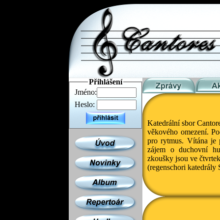
Přihlášení
Jméno:
Heslo:
Katedrální sbor Cantor
věkového omezení. Podm
pro rytmus. Vítána je
zájem o duchovní hud
zkoušky jsou ve čtvrte
(regenschori katedrály